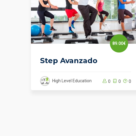
.00€
89.00€
Step Avanzado
High Level Education
0
0
0
0
0