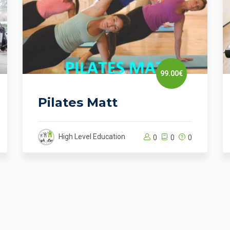
99.00€
Pilates Matt
High Level Education
0
0
0