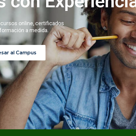
s con Experienci
ursos online, certificados
 formación a medida.
esar al Campus