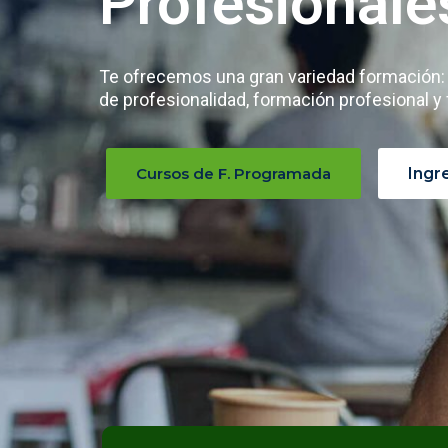
Profesionale
Te ofrecemos una gran variedad formación: c
de profesionalidad, formación profesional y
Cursos de F. Programada
Ingr