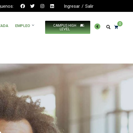
guenos:
Ingresar
/
Salir
0
VADA
EMPLEO
CAMPUS HIGH
LEVEL