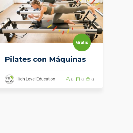
Gratis
Pilates con Máquinas
Cur
Fit
High Level Education
0
0
0