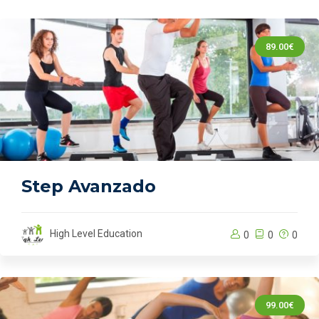
89.00€
Step Avanzado
High Level Education
0
0
0
99.00€