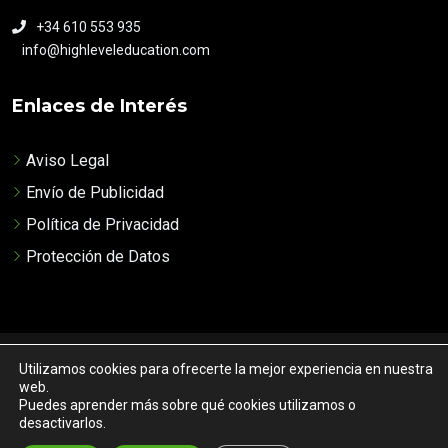
+34 610 553 935
info@highleveleducation.com
Enlaces de Interés
Aviso Legal
Envío de Publicidad
Política de Privacidad
Protección de Datos
© 2022 High Level Education. Todos los Derechos Reservados.
Utilizamos cookies para ofrecerte la mejor experiencia en nuestra
web.
Puedes aprender más sobre qué cookies utilizamos o
desactivarlos.